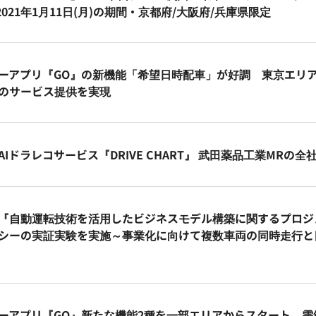
〜2021年1月11日(月)の期間・京都府/大阪府/兵庫県限定
ーアプリ『GO』の新機能「希望日時配車」が好調 東京エリアで
のサービス提供を実現
AIドラレコサービス『DRIVE CHART』 武田薬品工業MRの
『自動運転技術を活用したビジネスモデル構築に関するプロジ
シーの実証実験を実施～事業化に向けて複数車両の同時走行と
ーアプリ『GO』新たな機能2種を一部エリアからスタート 需