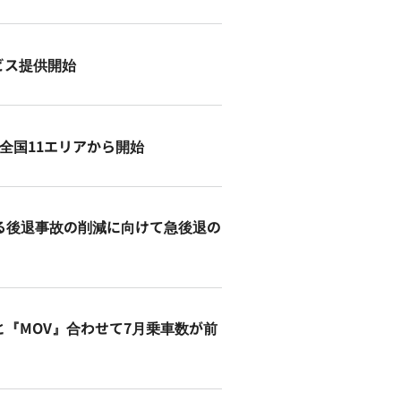
ビス提供開始
供を全国11エリアから開始
占める後退事故の削減に向けて急後退の
アプリと『MOV』合わせて7月乗車数が前