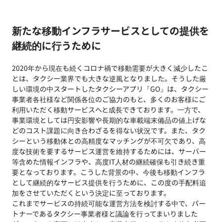
新たな移動インフラサービスとしての提供を
継続的に行うために
2020年から現在も続くコロナ禍で移動需要が大きく減少したこ
とは、タクシー業界でも大きな逆風となりました。そうした厳
しい環境の中スタートしたタクシーアプリ『GO』は、タクシー
事業者各社様など関係各位のご協力のもと、多くのお客様にご
利用いただく移動サービスへと成長できております。一方で、
事業環境としては円安影響や長期的な車載端末備品の値上げな
どのコスト課題に向き合わざるを得ない状況です。また、タク
シーという移動体との高精度なマッチングが不可欠であり、高
度な技術を要するサービス運営を維持するためには、サーバー
等含めた情報インフラや、高度IT人材の継続確保も引き続き重
要となっております。こうした背景の中、今後も移動インフラ
として継続的なサービス提供を行うために、この度の手配料追
加をさせていただくという決定に至っております。
これまでサービスの持続可能な運営方法を検討する中で、パー
トナーであるタクシー事業者様と議論を行ってまいりました