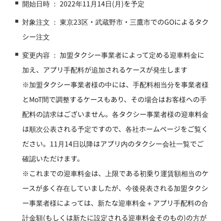
開始日時 ： 2022年11月14日(月)を予定
対象注文 ： 東京23区・武蔵野市・三鷹市でのGOによるタク
シー注文
変更内容 ： 加盟タクシー事業者によって定める迎車料金に
加え、アプリ手配料が追加されるケースが発生します
※加盟タクシー事業者様の中には、手配料相当分を事業者様
とMoT間で調整するケースもあり、その場合はお客様への手
配料の請求はございません。各タクシー事業者様の迎車料金
は順次公表される予定ですので、各社ホームページをご覧く
ださい。11月14日以降はアプリ内のタクシー会社一覧でご
確認いただけます。
※これまでの迎車料金は、上限である初乗り運賃額相当のケ
ースが多く存在していましたが、今後発表される加盟タクシ
ー事業者様によっては、新たな迎車料金＋アプリ手配料の合
計金額(もしくは新たに設定される迎車料金そのもの)の方が