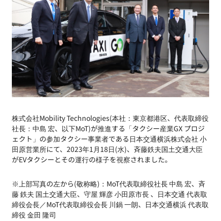
株式会社Mobility Technologies(本社：東京都港区、代表取締役
社長：中島 宏、以下MoT)が推進する「タクシー産業GX プロジ
ェクト」の参加タクシー事業者である日本交通横浜株式会社 小
田原営業所にて、2023年1月18日(水)、斉藤鉄夫国土交通大臣
がEVタクシーとその運行の様子を視察されました。
※上部写真の左から(敬称略)：MoT代表取締役社長 中島 宏、斉
藤 鉄夫 国土交通大臣、守屋 輝彦 小田原市長 、日本交通 代表取
締役会長／MoT代表取締役会長 川鍋 一朗、日本交通横浜 代表取
締役 金田 隆司