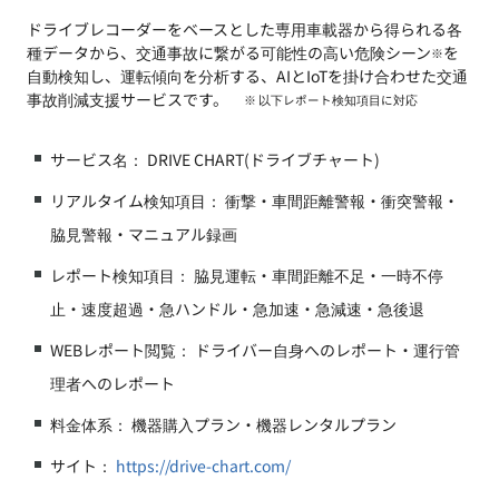
ドライブレコーダーをベースとした専用車載器から得られる各
種データから、交通事故に繋がる可能性の高い危険シーン
を
※
自動検知し、運転傾向を分析する、AIとIoTを掛け合わせた交通
事故削減支援サービスです。
※ 以下レポート検知項目に対応
サービス名： DRIVE CHART(ドライブチャート)
リアルタイム検知項目： 衝撃・車間距離警報・衝突警報・
脇見警報・マニュアル録画
レポート検知項目： 脇見運転・車間距離不足・一時不停
止・速度超過・急ハンドル・急加速・急減速・急後退
WEBレポート閲覧： ドライバー自身へのレポート・運行管
理者へのレポート
料金体系： 機器購入プラン・機器レンタルプラン
サイト：
https://drive-chart.com/