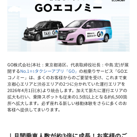
GO株式会社(本社：東京都港区、代表取締役社長：中島 宏)が展
開する
No.1
タクシーアプリ『GO』
の相乗りサービス『GOエ
※1
コノミー』は、多くのお客様からのご要望を受け、これまで東
京都心エリアと渋谷エリアの2つに分かれていた運行エリアを
2026年4月1日(水)より統合します。加えて新たに運行エリアの
拡大も行い、乗降スポットも従来の1.5倍以上となる約6,500箇
所へ拡大します。必ず座れる新しい移動体験をさらに多くのお
客様へ提供してまいります。
｜月間乗車人数が約3倍に成長！お客様のご