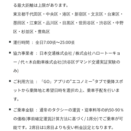
る最大距離は上限があります。
東京都千代田区・中央区・港区・新宿区・文京区・台東区・
墨田区・江東区・品川区・目黒区・世田谷区・渋谷区・中野
区・杉並区・豊島区
運行時間 ： 全日7:00頃〜25:00頃
協力事業者 ： 日本交通株式会社 / 株式会社ハロートーキョ
ー / 代々木自動車株式会社(渋谷区デマンド交通実証実験の
み)
ご利用方法 ： 『GO』アプリの“エコノミー”タブで乗降スポ
ットから乗降地と希望日時を選択の上、乗車手配を行いま
す。
ご乗車金額 ： 通常のタクシーの運賃・迎車料等の約50-90％
の価格(事前確定運賃計算方法に基づく/ 1席分)でご乗車が可
能です。2席目は1席目よりも安い料金設定となります。