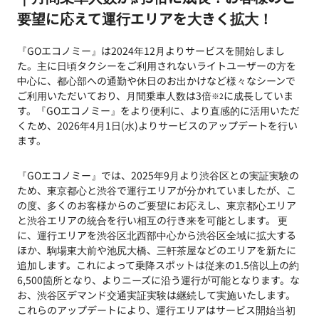
要望に応えて運行エリアを大きく拡大！
『GOエコノミー』は2024年12月よりサービスを開始しまし
た。主に日頃タクシーをご利用されないライトユーザーの方を
中心に、都心部への通勤や休日のお出かけなど様々なシーンで
ご利用いただいており、月間乗車人数は3倍
に成長していま
※2
す。『GOエコノミー』をより便利に、より直感的に活用いただ
くため、2026年4月1日(水)よりサービスのアップデートを行い
ます。
『GOエコノミー』では、2025年9月より渋谷区との実証実験の
ため、東京都心と渋谷で運行エリアが分かれていましたが、こ
の度、多くのお客様からのご要望にお応えし、東京都心エリア
と渋谷エリアの統合を行い相互の行き来を可能とします。 更
に、運行エリアを渋谷区北西部中心から渋谷区全域に拡大する
ほか、駒場東大前や池尻大橋、三軒茶屋などのエリアを新たに
追加します。これによって乗降スポットは従来の1.5倍以上の約
6,500箇所となり、よりニーズに沿う運行が可能となります。な
お、渋谷区デマンド交通実証実験は継続して実施いたします。
これらのアップデートにより、運行エリアはサービス開始当初