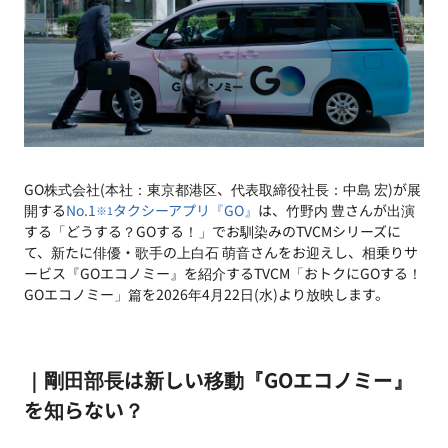
GO株式会社(本社：東京都港区、代表取締役社長：中島 宏)が展
開する
No.1
タクシーアプリ『GO』
は、竹野内 豊さんが出演
※1
する「どうする？GOする！」でお馴染みのTVCMシリーズに
て、新たに俳優・歌手の上白石 萌音さんをお迎えし、相乗りサ
ービス『GOエコノミー』を紹介するTVCM「おトクにGOする！
GOエコノミー」篇を2026年4月22日(水)より放映します。
｜剛田部長は新しい移動『GOエコノミー』
を知らない？