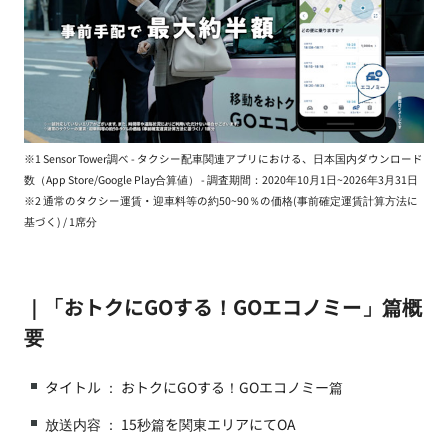
※1 Sensor Tower調べ - タクシー配車関連アプリにおける、日本国内ダウンロード
数（App Store/Google Play合算値） - 調査期間：2020年10月1日~2026年3月31日
※2 通常のタクシー運賃・迎車料等の約50~90％の価格(事前確定運賃計算方法に
基づく) / 1席分
｜「おトクにGOする！GOエコノミー」篇概
要
タイトル ： おトクにGOする！GOエコノミー篇
放送内容 ： 15秒篇を関東エリアにてOA