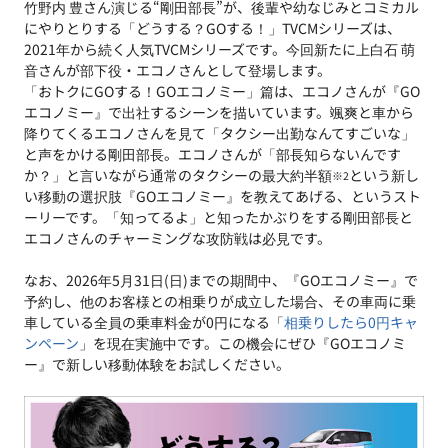
竹野内 豊さん演じる“剛田部長”が、後輩や幼なじみとコミカル
にやりとりする「どうする？GOする！」TVCMシリーズは、
2021年から続く人気TVCMシリーズです。今回新たに上白石 萌
音さんが部下役・エコノさんとして登場します。
「おトクにGOする！GOエコノミー」篇は、エコノさんが『GO
エコノミー』で出社するシーンを描いています。颯爽と車から
降りてくるエコノさんを見て「タクシー出勤なんてすごいな」
と声をかける剛田部長。エコノさんが「部長知らないんです
か？」と言いながら通常のタクシーの最大約半額
という新し
※2
い移動の選択肢『GOエコノミー』を教えてあげる、というスト
ーリーです。「知ってるよ」と知ったかぶりをする剛田部長と
エコノさんのチャーミングな攻防戦は必見です。
なお、2026年5月31日(日)までの期間中、『GOエコノミー』で
予約し、他のお客様との相乗りが成立した場合、その車両に乗
車している全員の乗車料金が0円になる「
相乗りしたら0円キャ
ンペーン
」を現在実施中です。この機会にぜひ『GOエコノミ
ー』で新しい移動体験をお試しください。