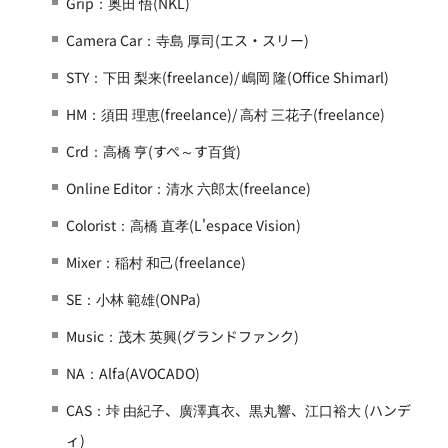
Grip：奥田 悟(NKL)
Camera Car：寺島 厚司(エス・スリー)
STY：下田 梨来(freelance)/ 嶋岡 隆(Office Shimarl)
HM：須田 理恵(freelance)/ 高村 三花子(freelance)
Crd：高橋 亨(すぺ～す百貨)
Online Editor：清水 六郎太(freelance)
Colorist：高橋 直孝(L'espace Vision)
Mixer：稲村 和己(freelance)
SE：小林 範雄(ONPa)
Music：茂木 英興(グランドファンク)
NA：Alfa(AVOCADO)
CAS：垰 由紀子、廣澤真衣、黒丸響、江口裕大 (ハンデ
ィ)