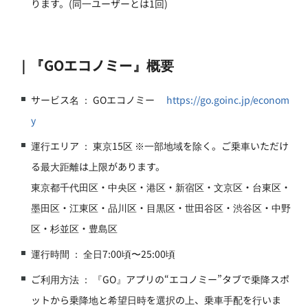
ります。(同一ユーザーとは1回)
｜『GOエコノミー』概要
サービス名 ： GOエコノミー
https://go.goinc.jp/econom
y
運行エリア ： 東京15区 ※一部地域を除く。ご乗車いただけ
る最大距離は上限があります。
東京都千代田区・中央区・港区・新宿区・文京区・台東区・
墨田区・江東区・品川区・目黒区・世田谷区・渋谷区・中野
区・杉並区・豊島区
運行時間 ： 全日7:00頃〜25:00頃
ご利用方法 ： 『GO』アプリの“エコノミー”タブで乗降スポ
ットから乗降地と希望日時を選択の上、乗車手配を行いま