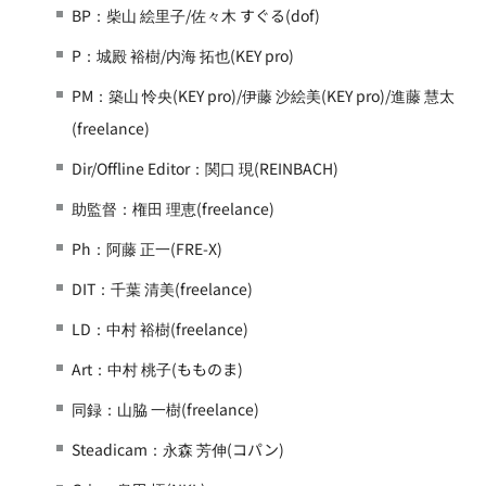
BP：柴山 絵里子/佐々木 すぐる(dof)
P：城殿 裕樹/内海 拓也(KEY pro)
PM：築山 怜央(KEY pro)/伊藤 沙絵美(KEY pro)/進藤 慧太
(freelance)
Dir/Offline Editor：関口 現(REINBACH)
助監督：権田 理恵(freelance)
Ph：阿藤 正一(FRE-X)
DIT：千葉 清美(freelance)
LD：中村 裕樹(freelance)
Art：中村 桃子(もものま)
同録：山脇 一樹(freelance)
Steadicam：永森 芳伸(コパン)