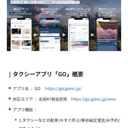
｜タクシーアプリ『GO』概要
アプリ名 ： GO
https://go.goinc.jp/
対応エリア ： 全国47都道府県
https://go.goinc.jp/area
アプリ機能 ：
1.タクシーなどの配車(今すぐ呼ぶ/事前確定運賃/AI予約/