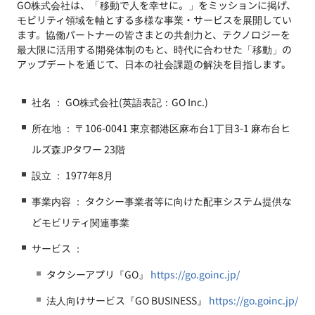
GO株式会社は、「移動で人を幸せに。」をミッションに掲げ、
モビリティ領域を軸とする多様な事業・サービスを展開してい
ます。協働パートナーの皆さまとの共創力と、テクノロジーを
最大限に活用する開発体制のもと、時代に合わせた「移動」の
アップデートを通じて、日本の社会課題の解決を目指します。
社名 ： GO株式会社(英語表記：GO Inc.)
所在地 ： 〒106-0041 東京都港区麻布台1丁目3-1 麻布台ヒ
ルズ森JPタワー 23階
設立 ： 1977年8月
事業内容 ： タクシー事業者等に向けた配車システム提供な
どモビリティ関連事業
サービス ：
タクシーアプリ『GO』
https://go.goinc.jp/
法人向けサービス『GO BUSINESS』
https://go.goinc.jp/