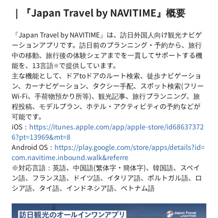
｜『Japan Travel by NAVITIME』概要
『Japan Travel by NAVITIME』は、訪日外国人向け観光ナビゲ
ーションアプリです。訪日前のプランニング・予約から、旅行
中の移動、旅行後の体験シェアまでを一貫してサポートする機
能を、13言語
で提供しています。
※
主な機能として、ドアtoドアのルート検索、徒歩ナビゲーショ
ン、カーナビゲーション、タクシー手配、スポット検索(フリー
Wi-Fi、手荷物預かり所等)、観光記事、旅行プランニング、旅
程投稿、モデルプラン、ホテル・アクティビティの予約などが
可能です。
iOS：
https://itunes.apple.com/app/apple-store/id68637372
6?pt=13969&mt=8
Android OS：
https://play.google.com/store/apps/details?id=
com.navitime.inbound.walk&referre
※対応言語：英語、中国語(繁体字・簡体字)、韓国語、スペイ
ン語、フランス語、ドイツ語、イタリア語、ポルトガル語、ロ
シア語、タイ語、インドネシア語、ベトナム語